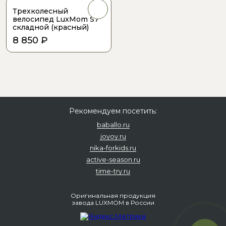
Трехколесный
велосипед LuxMom S7
складной (красный)
8 850 ₽
Рекомендуем посетить:
baballo.ru
joyoy.ru
nika-forkids.ru
active-season.ru
time-try.ru
Оригинальная продукция
завода LUXMOM
в России