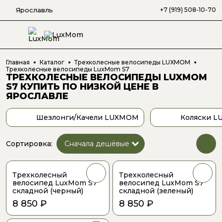
Ярославль
+7 (919) 508-10-70
Главная
Каталог
Трехколесные велосипеды LUXMOM
Трехколесные велосипеды LuxMom S7
ТРЕХКОЛЕСНЫЕ ВЕЛОСИПЕДЫ LUXMOM
S7
КУПИТЬ ПО НИЗКОЙ ЦЕНЕ
В
ЯРОСЛАВЛЕ
Шезлонги/Качели LUXMOM
Коляски 
Сортировка:
Трехколесный
Трехколесный
велосипед LuxMom S7
велосипед LuxMom S7
складной (черный)
складной (зеленый)
8 850 ₽
8 850 ₽