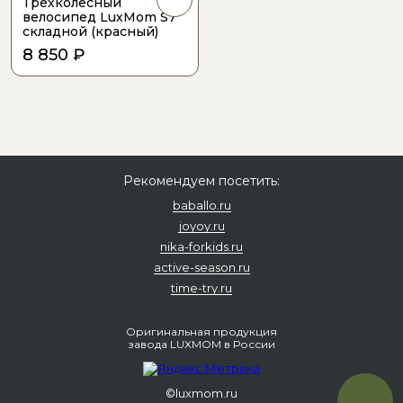
Трехколесный
велосипед LuxMom S7
складной (красный)
8 850 ₽
Рекомендуем посетить:
baballo.ru
joyoy.ru
nika-forkids.ru
active-season.ru
time-try.ru
Оригинальная продукция
завода LUXMOM
в России
©luxmom.ru