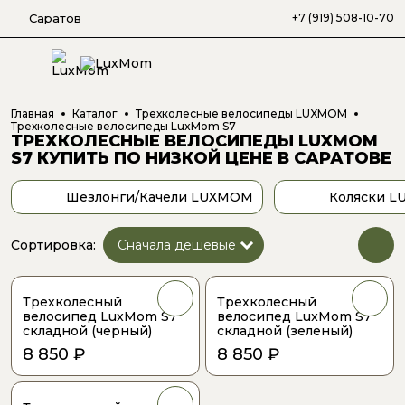
Саратов
+7 (919) 508-10-70
Главная
Каталог
Трехколесные велосипеды LUXMOM
Трехколесные велосипеды LuxMom S7
ТРЕХКОЛЕСНЫЕ ВЕЛОСИПЕДЫ LUXMOM
S7
КУПИТЬ ПО НИЗКОЙ ЦЕНЕ
В САРАТОВЕ
Шезлонги/Качели LUXMOM
Коляски 
Сортировка:
Трехколесный
Трехколесный
велосипед LuxMom S7
велосипед LuxMom S7
складной (черный)
складной (зеленый)
8 850 ₽
8 850 ₽