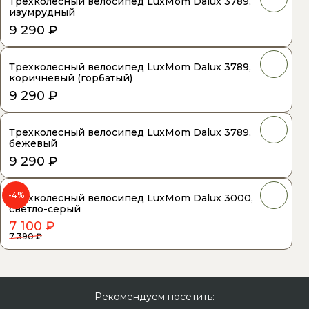
Трехколесный велосипед LuxMom Dalux 3789,
изумрудный
9 290 ₽
Трехколесный велосипед LuxMom Dalux 3789,
коричневый (горбатый)
9 290 ₽
Трехколесный велосипед LuxMom Dalux 3789,
бежевый
9 290 ₽
-4%
Трехколесный велосипед LuxMom Dalux 3000,
светло-серый
7 100 ₽
7 390 ₽
Рекомендуем посетить: