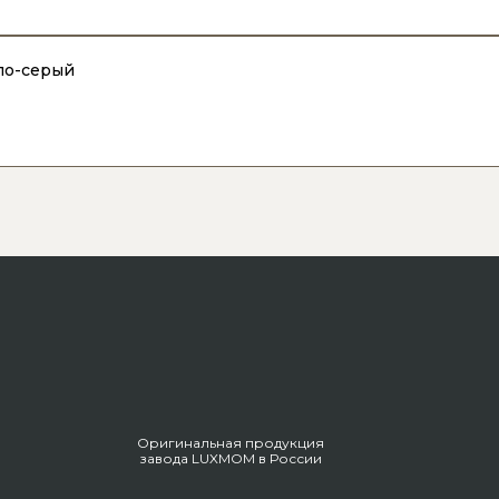
ло-серый
Оригинальная продукция
завода LUXMOM
в России