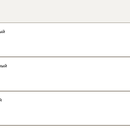
ый
ный
й