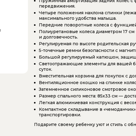
Пружинная амортизация задних колес с
передвижения.
Четыре положения наклона спинки (лежач
максимального удобства малыша.
Передние поворотные колеса с функцией
м
Полиуретановые колеса диаметром 17 см
и долговечность.
Регулируемая по высоте родительская ручк
5-точечные ремни безопасности с магнит
Большой регулируемый капюшон, защища
Светоотражающие элементы для вашей бе
суток.
Вместительная корзина для покупок с д
Вентиляционное окошко на спинке коляс
Затемненное силиконовое смотровое ок
Размер спального места: 85х33 см — дост
Легкая алюминиевая конструкция с весом 
Компактное складывание в «чемоданчик» 
транспортировки.
Подарите своему ребенку уют и стиль с об