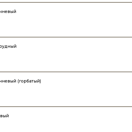
ичневый
мрудный
чневый (горбатый)
евый