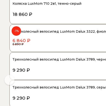
Коляска LuxMom 710 2в1, темно-серый
18 860 ₽
-1%
Трехколесный велосипед LuxMom Dalux 3322, фио
6 840 ₽
6 890 ₽
Трехколесный велосипед LuxMom Dalux 3789, чер
9 290 ₽
Трехколесный велосипед LuxMom Dalux 3789, серы
9 290 ₽