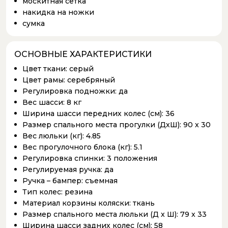
москитная сетка
накидка на ножки
сумка
ОСНОВНЫЕ ХАРАКТЕРИСТИКИ
Цвет ткани:
серый
Цвет рамы:
серебряный
Регулировка подножки:
да
Вес шасси:
8 кг
Ширина шасси передних колес (см):
36
Размер спального места прогулки (ДхШ):
90 x 30
Вес люльки (кг):
4.85
Вес прогулочного блока (кг):
5.1
Регулировка спинки:
3 положения
Регулируемая ручка:
да
Ручка – бампер:
съемная
Тип колес:
резина
Материал корзины коляски:
ткань
Размер спального места люльки (Д x Ш):
79 x 33
Ширина шасси задних колес (см):
58