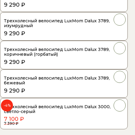
9 290 ₽
Трехколесный велосипед LuxMom Dalux 3789,
изумрудный
9 290 ₽
Трехколесный велосипед LuxMom Dalux 3789,
коричневый (горбатый)
9 290 ₽
Трехколесный велосипед LuxMom Dalux 3789,
бежевый
9 290 ₽
-4%
Трехколесный велосипед LuxMom Dalux 3000,
светло-серый
7 100 ₽
7 390 ₽