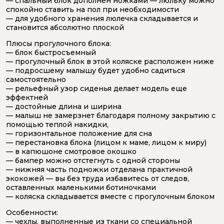
— спальный блок дополнен ножками — люльку можно
спокойно ставить на пол при необходимости
— для удобного хранения люлечка складывается и
становится абсолютно плоской
Плюсы прогулочного блока:
— блок быстросъемный
— прогулочный блок в этой коляске расположен ниже
— подросшему малышу будет удобно садиться
самостоятельно
— рельефный узор сиденья делает модель еще
эффектней
— достойные длина и ширина
— малыш не замерзнет благодаря полному закрытию с
помощью теплой накидки,
— горизонтальное положение для сна
— перестановка блока (лицом к маме, лицом к миру)
— в капюшоне смотровое окошко
— бампер можно отстегнуть с одной стороны
— нижняя часть подножки отделана практичной
экокожей — вы без труда избавитесь от следов,
оставленных маленькими ботиночками
— коляска складывается вместе с прогулочным блоком
Особенности:
— чехлы, выполненные из ткани со специальной