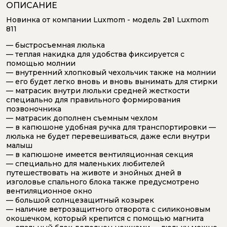
ОПИСАНИЕ
Новинка от компании Luxmom - модель 2в1 Luxmom
811
— быстросъемная люлька
— теплая накидка для удобства фиксируется с
помощью молнии
— внутренний хлопковый чехольчик также на молнии
— его будет легко вновь и вновь вынимать для стирки
— матрасик внутри люльки средней жесткости
специально для правильного формирования
позвоночника
— матрасик дополнен съемным чехлом
— в капюшоне удобная ручка для транспортировки —
люлька не будет перевешиваться, даже если внутри
малыш
— в капюшоне имеется вентиляционная секция
— специально для маленьких любителей
путешествовать на животе и знойных дней в
изголовье спального блока также предусмотрено
вентиляционное окно
— большой солнцезащитный козырек
— наличие ветрозащитного отворота с силиконовым
окошечком, который крепится с помощью магнита